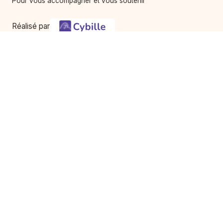
Pour vous accompagner et vous soutenir
Réalisé par
Services
À propos
Avis de décès
Notre histoire & équipe
Services
Contact
Utilisation du service
Mentions légales
Conditions d'utilisation
Vie privée - Confidentialité