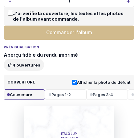
-
+
J'ai vérifié la couverture, les textes et les photos
de l'album avant commande.
Commander l'album
PRÉVISUALISATION
Aperçu fidèle du rendu imprimé
1
/
14
ouvertures
COUVERTURE
Afficher la photo du défunt
Couverture
Pages 1-2
Pages 3-4
P
ITALO LUPI