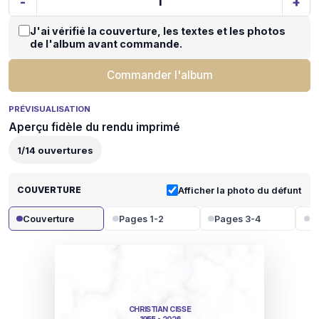
-
+
J'ai vérifié la couverture, les textes et les photos
de l'album avant commande.
Commander l'album
PRÉVISUALISATION
Aperçu fidèle du rendu imprimé
1
/
14
ouvertures
COUVERTURE
Afficher la photo du défunt
Couverture
Pages 1-2
Pages 3-4
P
CHRISTIAN CISSE