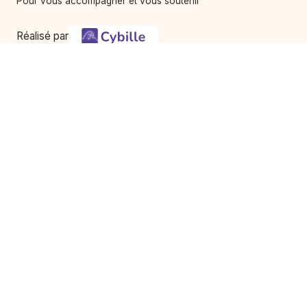
Pour vous accompagner et vous soutenir
Réalisé par
Services
À propos
Avis de décès
Notre histoire & équipe
Services
Contact
Utilisation du service
Mentions légales
Conditions d'utilisation
Vie privée - Confidentialité