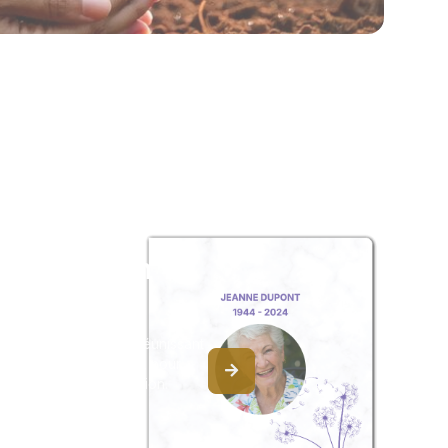
z un album
ouvenir
album collaboratif en réunissant
ages à André LORENZI, pour
our une délicate attention.