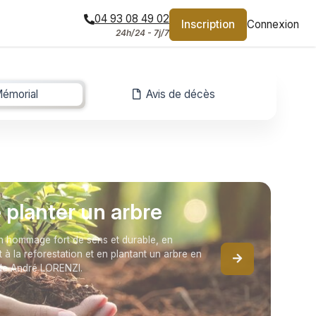
04 93 08 49 02
Inscription
Connexion
24h/24 - 7j/7
émorial
-
Avis de décès
e planter un arbre
 hommage fort de sens et durable, en
t à la reforestation et en plantant un arbre en
de André LORENZI.