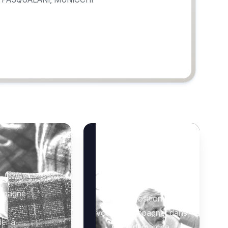
s de :
Besoin d’aide ?
 :
Notre équipe se tient à
ompagné
votre disposition pour
vous accompagner dans
der à
votre démarche.