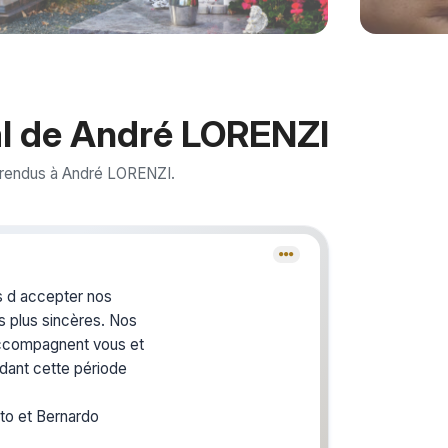
l de André LORENZI
 rendus à André LORENZI.
Crée
du s
s d accepter nos
s plus sincères. Nos
ccompagnent vous et
Créez un 
les homm
ndant cette période
vous ou p
to et Bernardo