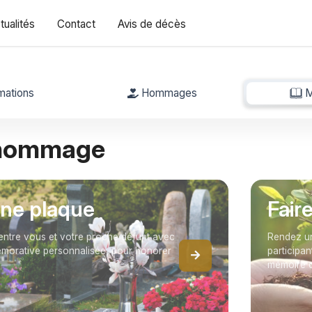
tualités
Contact
Avis de décès
mations
Hommages
M
 hommage
une plaque
Fair
entre vous et votre proche défunt avec
Rendez un
orative personnalisée, pour honorer
participan
mémoire 