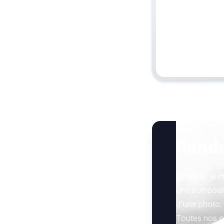
La cérémonie religieuse a
Rend
Honorez la m
une composit
d'une photo.
Toutes nos op