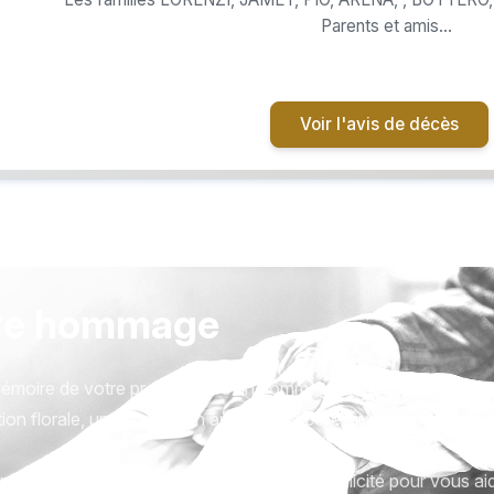
Parents et amis
Ont la douleur de faire part du décè
André LORENZI
Voir l'avis de décès
ura lieu le Mercredi 25 Juin 2025 à 15:00 en l’église St Paul Carros et sera suivie de l’inhumation au
cimetière de Caucade.
re hommage
émoire de votre proche avec un hommage qui vous ressemble
ion florale, une plaque, un arbre, ou encore un message acc
tions sont présentées avec respect et simplicité pour vous ai