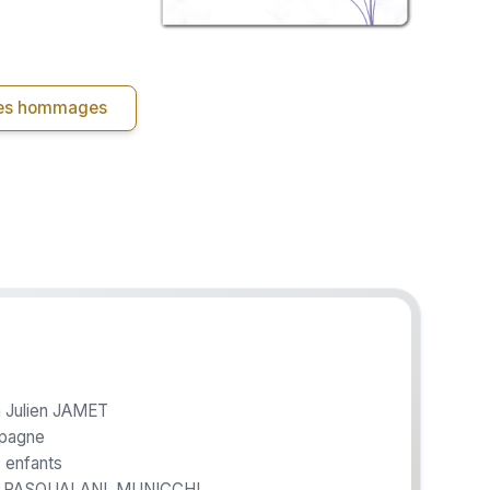
 les hommages
n Julien JAMET
mpagne
 enfants
O, PASQUALANI, MUNICCHI