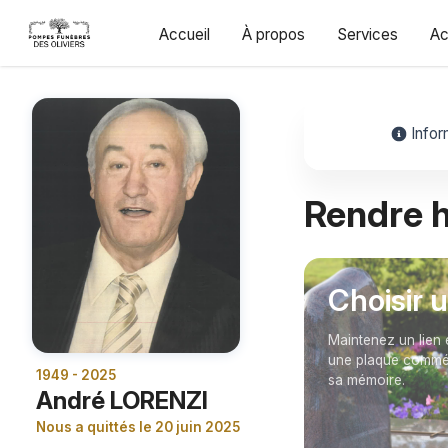
Accueil
À propos
Services
Ac
Infor
Rendre
Choisir 
Maintenez un lien 
une plaque commém
1949 - 2025
sa mémoire.
André LORENZI
Nous a quittés le 20 juin 2025