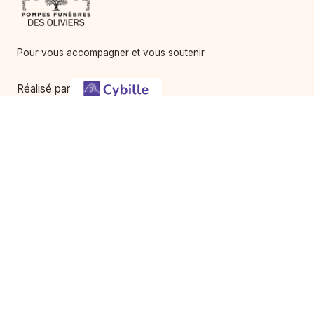
Pour vous accompagner et vous soutenir
-
Hommages
Mémorial
Informations
Partager
Réalisé par
Services
À propos
Avis de décès
Notre histoire & équipe
Services
Contact
Utilisation du service
Mentions légales